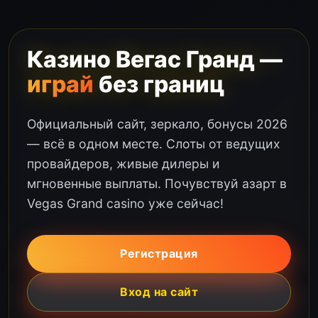
Казино Вегас Гранд —
играй
без границ
Официальный сайт, зеркало, бонусы 2026
— всё в одном месте. Слоты от ведущих
провайдеров, живые дилеры и
мгновенные выплаты. Почувствуй азарт в
Vegas Grand casino уже сейчас!
Регистрация
Вход на сайт