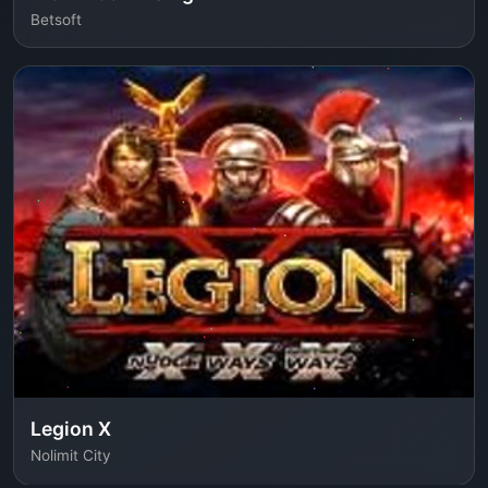
Betsoft
Legion X
Nolimit City