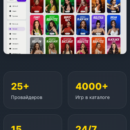
25+
4000+
Провайдеров
Игр в каталоге
15
24/7