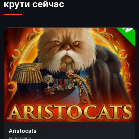
крути сейчас
Aristocats
Endorphina