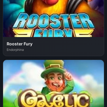
Rooster Fury
Endorphina