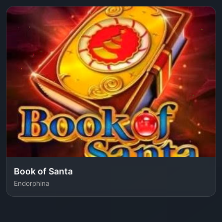
Book of Santa
Endorphina